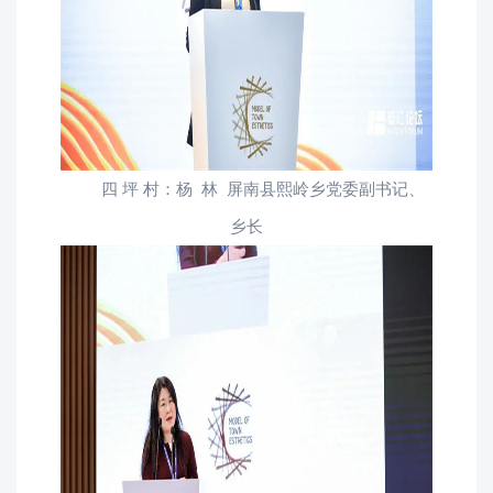
四 坪 村：杨 林 屏南县熙岭乡党委副书记、
乡长