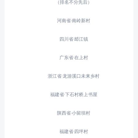
（排名不分先后）
河南省·南岭新村
四川省·䢺江镇
广东省·在上村
浙江省·龙游溪口未来乡村
福建省·下石村桥上书屋
陕西省·小留坝村
福建省·四坪村