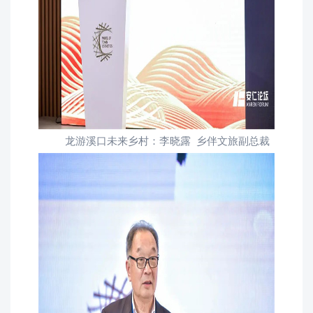
龙游溪口未来乡村：李晓露 乡伴文旅副总裁