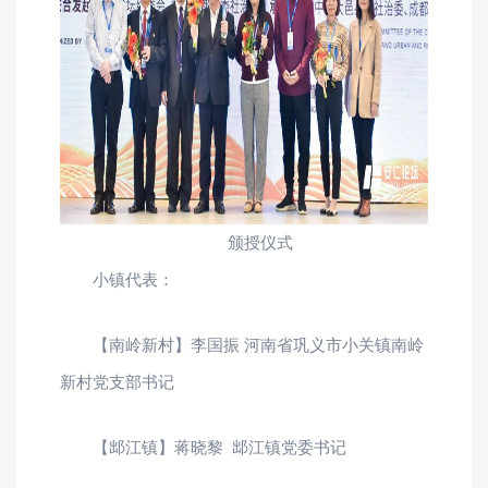
颁授仪式
小镇代表：
【南岭新村】李国振 河南省巩义市小关镇南岭
新村党支部书记
【䢺江镇】蒋晓黎 䢺江镇党委书记