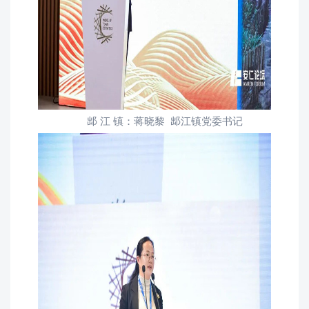
䢺 江 镇：蒋晓黎 䢺江镇党委书记