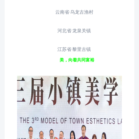
云南省·乌龙古渔村
河北省·龙泉关镇
江苏省·黎里古镇
美，向着共同富裕