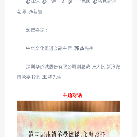
@沫沫 @一诗一文 @一个完颜 @马克笔游
老师 @茗喆
颁授嘉宾：
中华文化促进会副主席
郭 杰
先生
深圳华侨城股份有限公司副总裁 张大帆 新浪微
博党委书记
王 祥
先生
主题对话