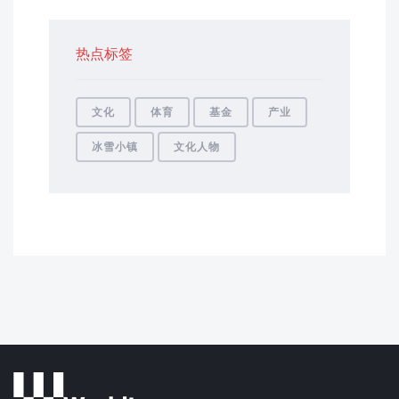
热点标签
文化
体育
基金
产业
冰雪小镇
文化人物