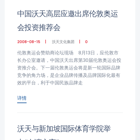
中国沃天高层应邀出席伦敦奥运
会投资推荐会
2008-08-15
沃天文化集团
0
伦敦奥运会赞助商论坛现场 8月13日，应伦敦市
长办公室邀请，中国沃天出席第30届伦敦奥运会投
资推介会。下一届伦敦奥运会将是新一轮国际品牌
竞争的角力场，是企业品牌传播及品牌国际化最有
效的平台，利于中国民族品牌走
详情
沃天与新加坡国际体育学院举