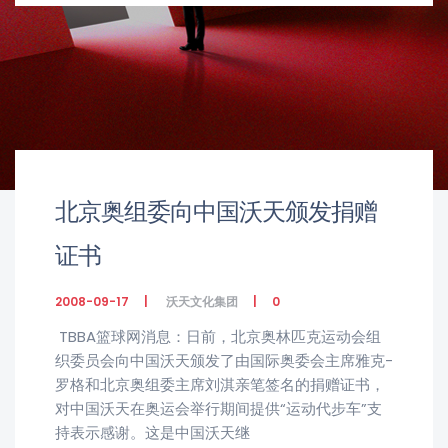
北京奥组委向中国沃天颁发捐赠
证书
2008-09-17
沃天文化集团
0
TBBA篮球网消息：日前，北京奥林匹克运动会组
织委员会向中国沃天颁发了由国际奥委会主席雅克-
罗格和北京奥组委主席刘淇亲笔签名的捐赠证书，
对中国沃天在奥运会举行期间提供“运动代步车”支
持表示感谢。这是中国沃天继