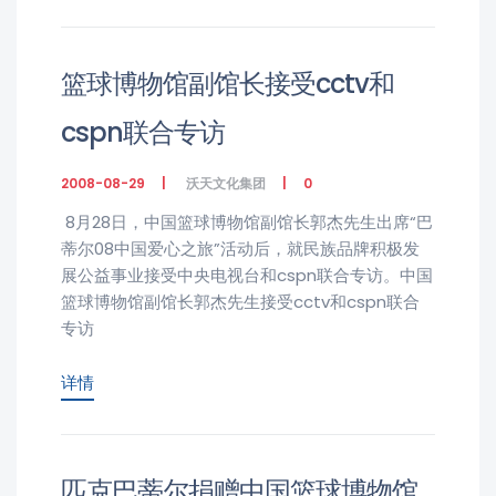
篮球博物馆副馆长接受cctv和
cspn联合专访
2008-08-29
沃天文化集团
0
8月28日，中国篮球博物馆副馆长郭杰先生出席“巴
蒂尔08中国爱心之旅”活动后，就民族品牌积极发
展公益事业接受中央电视台和cspn联合专访。中国
篮球博物馆副馆长郭杰先生接受cctv和cspn联合
专访
详情
匹克巴蒂尔捐赠中国篮球博物馆