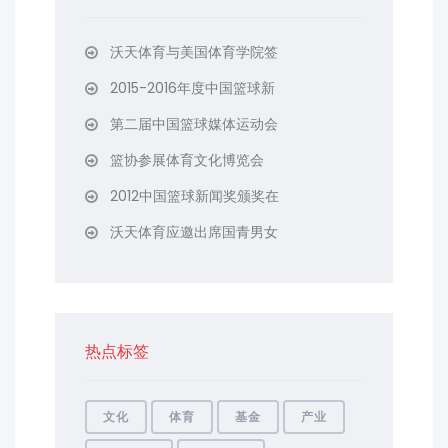
沃天体育与美国体育学院签
2015-2016年度中国篮球新
第二届中国篮球媒体运动会
篮协参展体育文化博览会
2012中国篮球新闻奖颁奖在
沃天体育应邀出席国青男女
热点标签
文化
体育
基金
产业