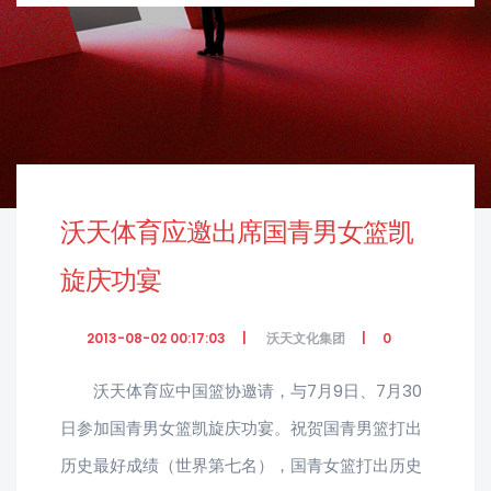
沃天体育应邀出席国青男女篮凯
旋庆功宴
2013-08-02 00:17:03
沃天文化集团
0
沃天体育应中国篮协邀请，与7月9日、7月30
日参加国青男女篮凯旋庆功宴。祝贺国青男篮打出
历史最好成绩（世界第七名），国青女篮打出历史