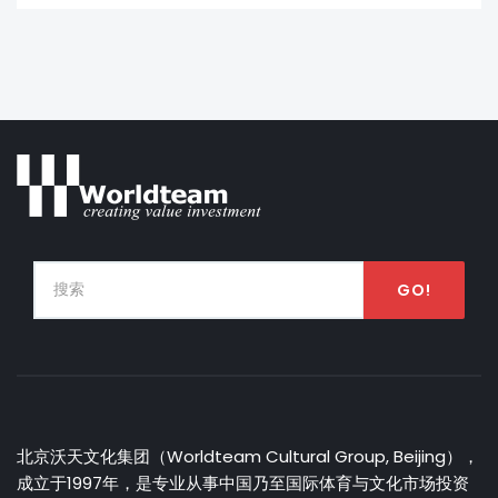
GO!
北京沃天文化集团（Worldteam Cultural Group, Beijing），
成立于1997年，是专业从事中国乃至国际体育与文化市场投资