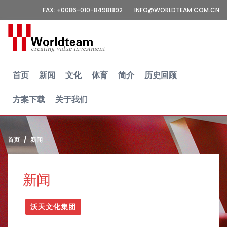
FAX: +0086-010-84981892
INFO@WORLDTEAM.COM.CN
首页
新闻
文化
体育
简介
历史回顾
方案下载
关于我们
首页
新闻
新闻
沃天文化集团