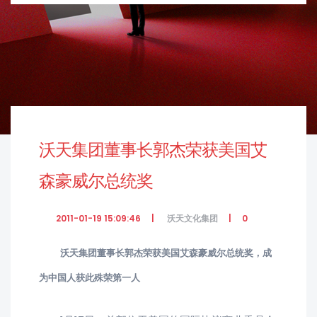
沃天集团董事长郭杰荣获美国艾
森豪威尔总统奖
2011-01-19 15:09:46
沃天文化集团
0
沃天集团董事长郭杰荣获美国艾森豪威尔总统奖，成
为中国人获此殊荣第一人