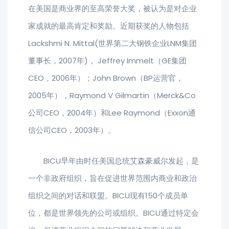
在美国是商业界的至高荣誉大奖，被认为是对企业
家成就的最高肯定和奖励。近期获奖的人物包括
Lackshmi N. Mittal(世界第二大钢铁企业LNM集团
董事长，2007年)， Jeffrey Immelt（GE集团
CEO，2006年）；John Brown（BP运营官，
2005年），Raymond V Gilmartin（Merck&Co
公司CEO，2004年）和Lee Raymond（Exxon通
信公司CEO，2003年）。
BICU早年由时任美国总统艾森豪威尔发起，是
一个非政府组织，旨在促进世界范围内商业和政治
组织之间的对话和联盟。BICU现有150个成员单
位，都是世界领先的公司或组织。BICU通过特定会