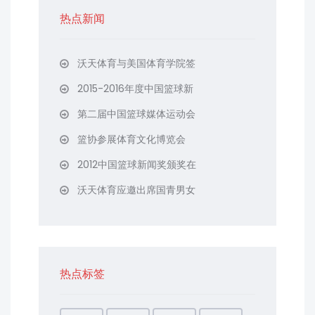
热点新闻
沃天体育与美国体育学院签
2015-2016年度中国篮球新
第二届中国篮球媒体运动会
篮协参展体育文化博览会
2012中国篮球新闻奖颁奖在
沃天体育应邀出席国青男女
热点标签