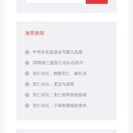
推荐新闻
中华文化促进会与鹿儿岛国
2018第三届安仁论坛在四川
安仁论坛：致敬安仁、献礼论
安仁论坛：变迁与成果
安仁论坛：安仁智库首批组成
安仁论坛：小镇发展报告发布